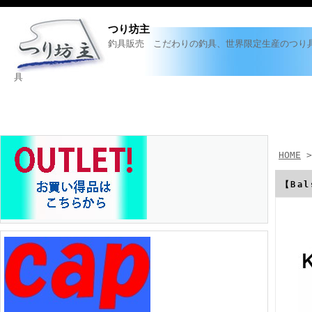
つり坊主
釣具販売 こだわりの釣具、世界限定生産のつり
HOME
【Ba