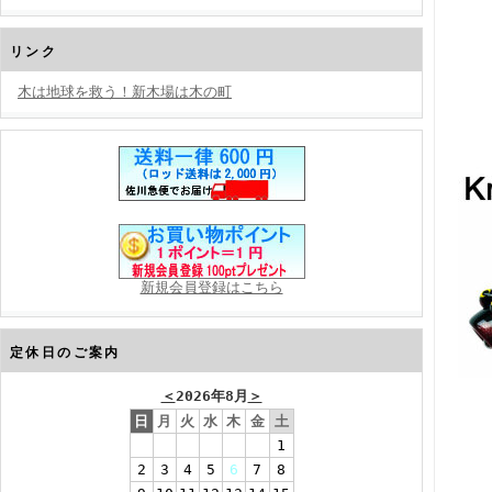
リンク
木は地球を救う！新木場は木の町
新規会員登録はこちら
定休日のご案内
＜
2026年8月
＞
日
月
火
水
木
金
土
1
2
3
4
5
6
7
8