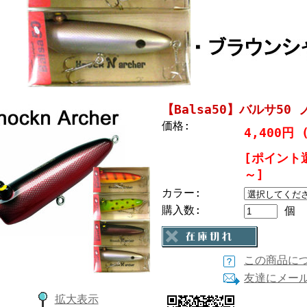
【Balsa50】バルサ50
価格:
4,400円 
[ポイント
～]
カラー:
購入数:
個
この商品に
友達にメー
拡大表示