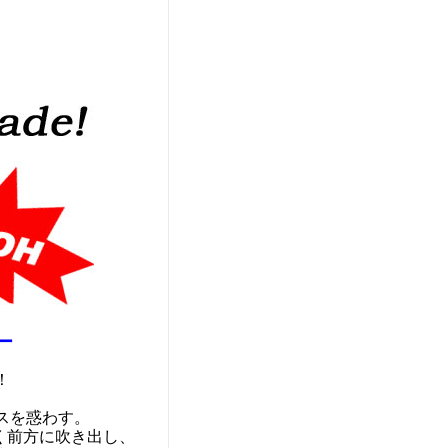
ー
！
スを惑わす。
く前方に吹き出し、