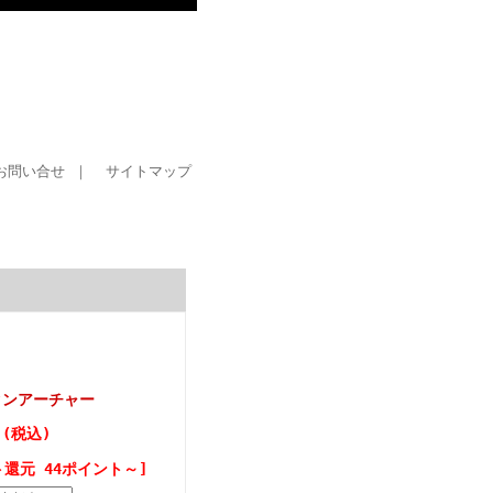
具
お問い合せ
｜
サイトマップ
ックンアーチャー
 (税込)
ト還元 44ポイント～]