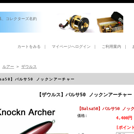
具、コレクターズ名釣
カートをみる
｜
マイページへログイン
｜
ご利用案内
｜
>
ルアー
>
ザウルス
lsa50】バルサ50 ノックンアーチャー
【ザウルス】バルサ50 ノックンアーチャー
【Balsa50】バルサ50 ノ
価格:
4,400円
[ポイン